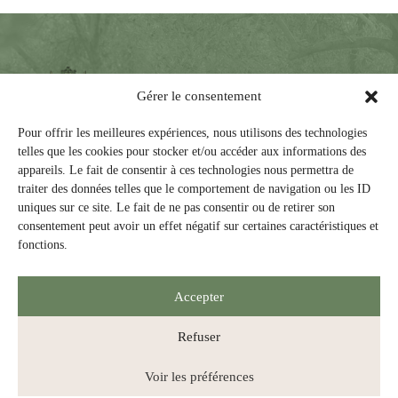
Gérer le consentement
Pour offrir les meilleures expériences, nous utilisons des technologies
telles que les cookies pour stocker et/ou accéder aux informations des
appareils. Le fait de consentir à ces technologies nous permettra de
traiter des données telles que le comportement de navigation ou les ID
Los tres pilares de la vida espiritual de las
uniques sur ce site. Le fait de ne pas consentir ou de retirer son
Agustinas de ayer y de hoy son los siguientes:
consentement peut avoir un effet négatif sur certaines caractéristiques et
fonctions.
• Vida de comunión fraterna
• Vida de oración, alabanza e intercesión
• Vida de servicio apostólico
Accepter
Refuser
© 2026 La Federación de los Monasterios de las Agustinas de la Misericordia
Voir les préférences
de Jesús (Canadá) Fotos: Daniel Abel, Pierre Lahoud y archivos de los