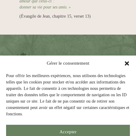
amour que celui-ci :
donner sa vie pour ses amis. »
(Évangile de Jean, chapitre 15, verset 13)
Gérer le consentement
Pour offrir les meilleures expériences, nous utilisons des technologies
telles que les cookies pour stocker et/ou accéder aux informations des
appareils. Le fait de consentir à ces technologies nous permettra de
traiter des données telles que le comportement de navigation ou les ID
Les trois dimensions de la vie spirituelle des
uniques sur ce site. Le fait de ne pas consentir ou de retirer son
Augustines d'hier et de demain sont :
consentement peut avoir un effet négatif sur certaines caractéristiques et
fonctions.
• Vie de communion fraternelle
• Vie de prière, de louange et d'intercession
• Vie de service apostolique
Accepter