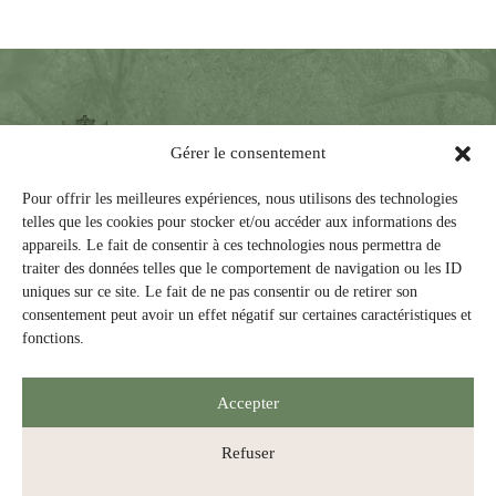
Gérer le consentement
Pour offrir les meilleures expériences, nous utilisons des technologies
telles que les cookies pour stocker et/ou accéder aux informations des
appareils. Le fait de consentir à ces technologies nous permettra de
traiter des données telles que le comportement de navigation ou les ID
Les trois dimensions de la vie spirituelle des
uniques sur ce site. Le fait de ne pas consentir ou de retirer son
Augustines d'hier et de demain sont :
consentement peut avoir un effet négatif sur certaines caractéristiques et
fonctions.
• Vie de communion fraternelle
• Vie de prière, de louange et d'intercession
• Vie de service apostolique
Accepter
Refuser
© 2026 La Fédération des Monastères des Augustines de la Miséricorde de